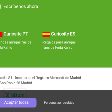
Escríbenos ahora
Curiosite PT
Curiosite ES
endas amigas fãs de
Regalos para amigas
da Kahlo
fans de Frida Kahlo
ia S.L.. Inscrita en el Registro Mercantil de Madrid
 San Pablo 28 Madrid
Aceptar todas
Personalizar cookies