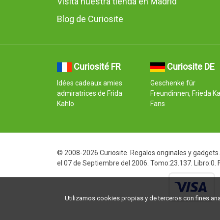
Visita nuestra tienda en Madrid
Blog de Curiosite
Curiosité FR
Curiosite DE
Idées cadeaux amies
Geschenke für
admiratrices de Frida
Freundinnen, Frieda K
Kahlo
Fans
© 2008-2026 Curiosite. Regalos originales y gadgets. 
el 07 de Septiembre del 2006. Tomo:23.137. Libro:0.
Utilizamos cookies propias y de terceros con fines analí