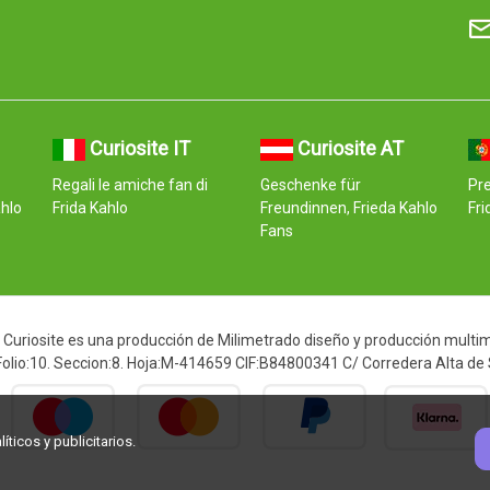
Curiosite IT
Curiosite AT
Regali le amiche fan di
Geschenke für
Pr
ahlo
Frida Kahlo
Freundinnen, Frieda Kahlo
Fri
Fans
Curiosite es una producción de Milimetrado diseño y producción multimed
 Folio:10. Seccion:8. Hoja:M-414659 CIF:B84800341 C/ Corredera Alta de
ticos y publicitarios.