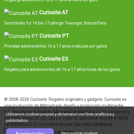
Curiosite AT
Geschenke für 16 bis 17-jährige Teenager, Katzenfans
Curiosite PT
Prendas adolescentes 16 a 17 anos malucas por gatos
Curiosite ES
Regalos para adolescentes de 16 a 17 años locas de los gatos
© 2008-2026 Curiosite. Regalos originales y gadgets. Curiosite es
una producción de Milimetrado diseño y producción multimedia
S.L.. Inscrita en el Registro Mercantil de Madrid el 07 de Septiembre
Utilizamos cookies propias y de terceros con fines analíticos y
del 2006. Tomo:23.137. Libro:0. Folio:10. Seccion:8. Hoja:M-414659
publicitarios.
CIF:B84800341 C/ Corredera Alta de San Pablo 28 Madrid
Aceptar todas
Personalizar cookies