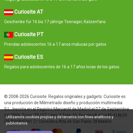
Curiosite AT
Geschenke für 16 bis 17-jährige Teenager, Katzenfans
Curiosite PT
Prendas adolescentes 16 a 17 anos malucas por gatos
Curiosite ES
Regalos para adolescentes de 16 a 17 años locas de los gatos
© 2008-2026 Curiosite. Regalos originales y gadgets. Curiosite es
una producción de Milimetrado diseño y producción multimedia
S.L.. Inscrita en el Registro Mercantil de Madrid el 07 de Septiembre
del 2006. Tomo:23.137. Libro:0. Folio:10. Seccion:8. Hoja:M-414659
Utilizamos cookies propias y de terceros con fines analíticos y
CIF:B84800341 C/ Corredera Alta de San Pablo 28 Madrid
publicitarios.