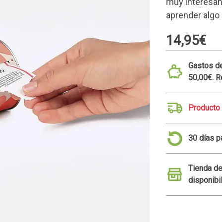
muy interesant
aprender algo 
14,95€
Gastos de
50,00€. R
Producto
30 días p
Tienda de
disponibi