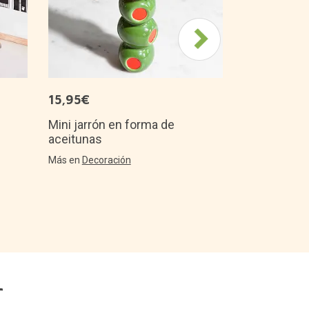
Platito en 
Más en
Decora
15,95€
Mini jarrón en forma de
aceitunas
Más en
Decoración
r