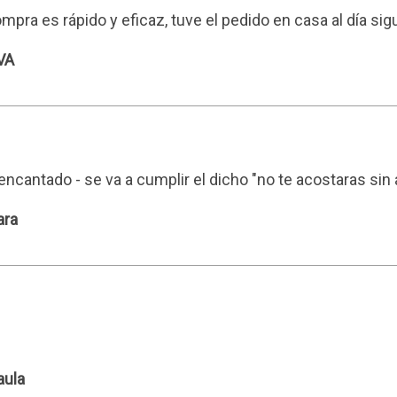
ompra es rápido y eficaz, tuve el pedido en casa al día s
VA
 encantado - se va a cumplir el dicho "no te acostaras si
ara
aula