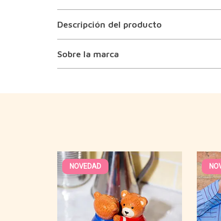
Descripción del producto
Sobre la marca
NOVEDAD
NO
che
es