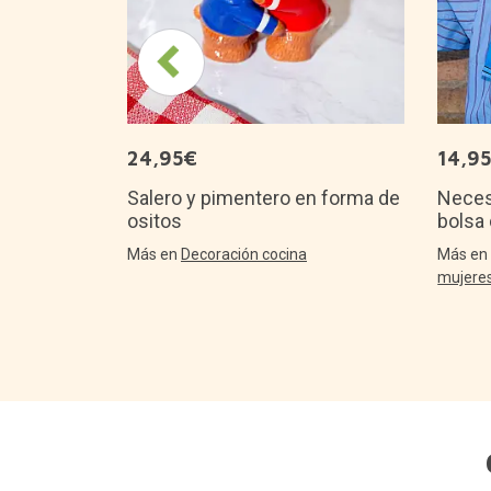
24,95€
14,9
Salero y pimentero en forma de
Neces
ositos
bolsa
Más en
Decoración cocina
Más e
mujere