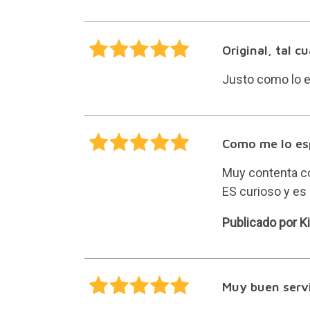
Original, tal cu
Justo como lo e
Como me lo esp
Muy contenta co
ES curioso y es u
Kiroku
Publicado por K
Muy buen serv