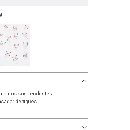
re información curiosa
imientos sorprendentes.
sador de tiques.