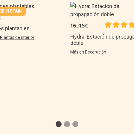
E IN SPAIN
€
16,45€
es plantables
Hydra: Estación de propag
n
Plantas de interior
doble
Más en
Decoración