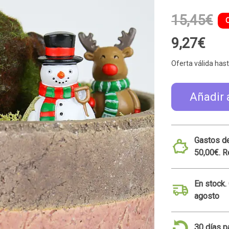
15,45€
9,27€
Oferta válida hast
Añadir 
Gastos de
50,00€. R
En stock.
agosto
30 días p