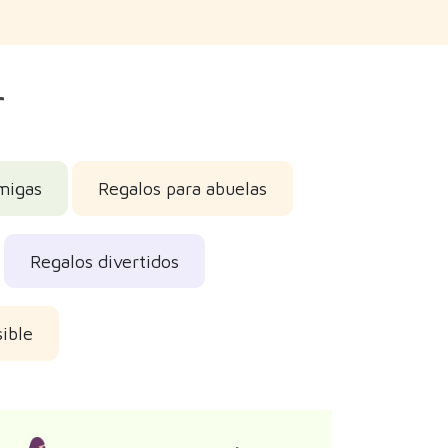
r
migas
Regalos para abuelas
Regalos divertidos
sible