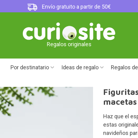
Envío gratuito a partir de 50€
Regalos originales
Por destinatario
Ideas de regalo
Regalos d
Figurita
macetas
Haz que el esp
estas original
navideños par