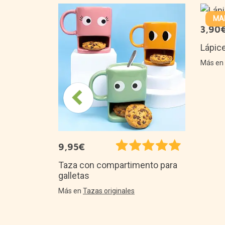
MAD
3,90
rtijos de
Lápic
Más e
9,95€
Taza con compartimento para
galletas
Más en
Tazas originales