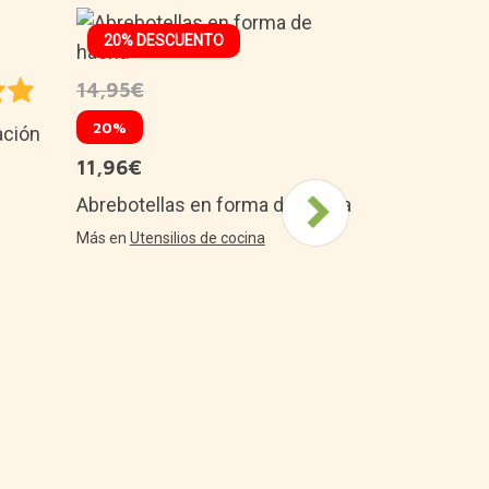
20% DESCUENTO
29,99€
14,95€
Mini gofrer
Star Wars
20%
ación
Más en
Pequeñ
11,96€
Abrebotellas en forma de hacha
Más en
Utensilios de cocina