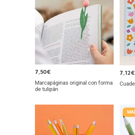
7,50€
7,12€
Marcapáginas original con forma
Cuader
de tulipán
MAD