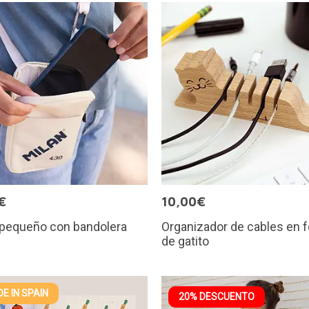
€
10,00€
 pequeño con bandolera
Organizador de cables en 
N
de gatito
E IN SPAIN
20% DESCUENTO