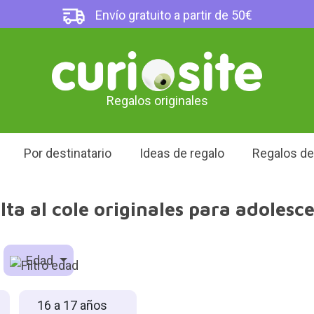
Envío gratuito a partir de 50€
Regalos originales
Por destinatario
Ideas de regalo
Regalos d
lta al cole originales para adolesce
Edad
16 a 17 años