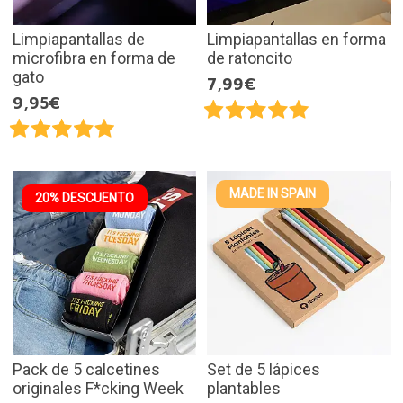
Limpiapantallas de
Limpiapantallas en forma
microfibra en forma de
de ratoncito
gato
7,99€
9,95€
MADE IN SPAIN
20% DESCUENTO
Pack de 5 calcetines
Set de 5 lápices
originales F*cking Week
plantables