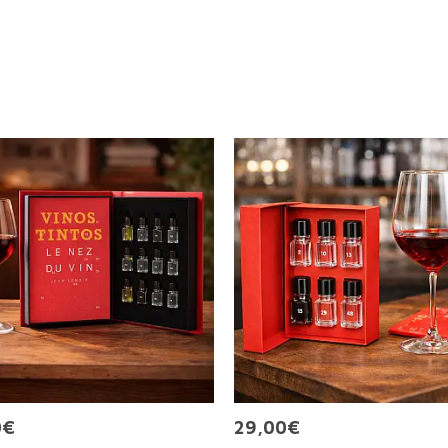
0€
29,00€