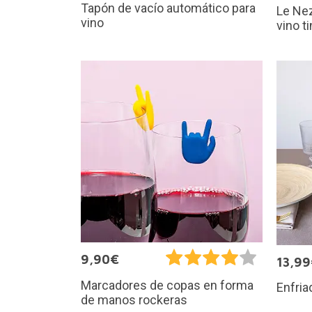
Tapón de vacío automático para
Le Nez
vino
vino t
9,90€
13,9
Marcadores de copas en forma
Enfria
de manos rockeras