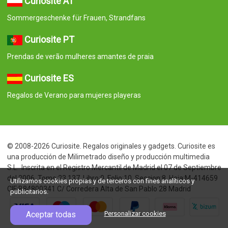
Curiosite AT
Sommergeschenke für Frauen, Strandfans
Curiosite PT
Prendas de verão mulheres amantes de praia
Curiosite ES
Regalos de Verano para mujeres playeras
© 2008-2026 Curiosite. Regalos originales y gadgets. Curiosite es
una producción de Milimetrado diseño y producción multimedia
S.L.. Inscrita en el Registro Mercantil de Madrid el 07 de Septiembre
del 2006. Tomo:23.137. Libro:0. Folio:10. Seccion:8. Hoja:M-414659
Utilizamos cookies propias y de terceros con fines analíticos y
CIF:B84800341 C/ Corredera Alta de San Pablo 28 Madrid
publicitarios.
Aceptar todas
Personalizar cookies