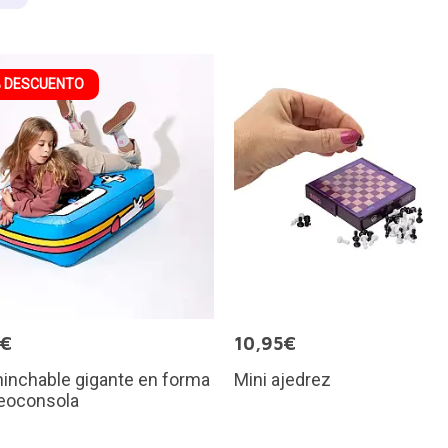
 DESCUENTO
0€
10,95€
hinchable gigante en forma
Mini ajedrez
deoconsola