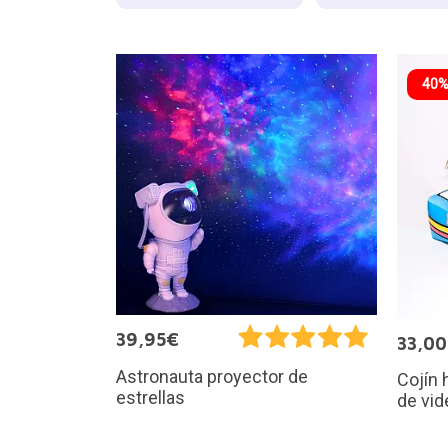
40%
39,95€
33,0
Astronauta proyector de
Cojín 
estrellas
de vi