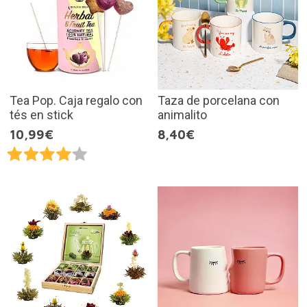
Tea Pop. Caja regalo con
Taza de porcelana con
tés en stick
animalito
10,99€
8,40€