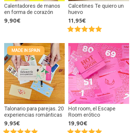
Calentadores de manos
Calcetines Te quiero un
en forma de corazón
huevo
9,90€
11,95€
MADE IN SPAIN
Talonario para parejas. 20
Hot room, el Escape
experiencias románticas
Room erótico
9,95€
19,90€