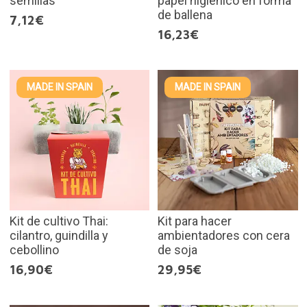
semillas
papel higiénico en forma
de ballena
7,12€
16,23€
MADE IN SPAIN
MADE IN SPAIN
Kit de cultivo Thai:
Kit para hacer
cilantro, guindilla y
ambientadores con cera
cebollino
de soja
16,90€
29,95€