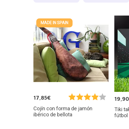
MADE IN SPAIN
17,85€
19,9
Cojín con forma de jamón
Tiki t
ibérico de bellota
fútbol