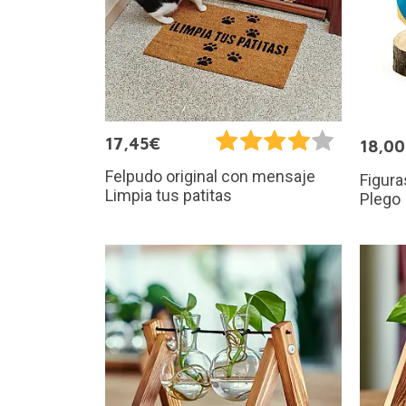
17,45€
18,0
Felpudo original con mensaje
Figura
Limpia tus patitas
Plego