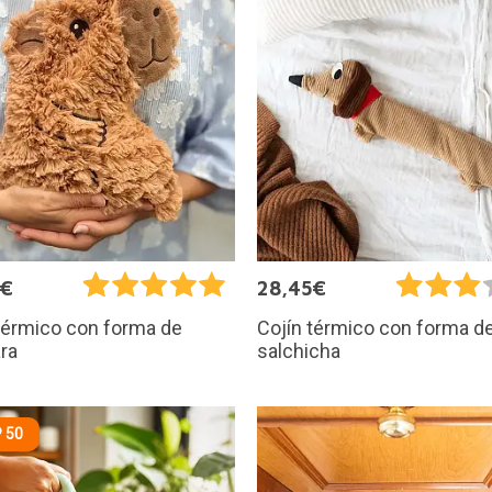
5€
28,45€
térmico con forma de
Cojín térmico con forma de
ra
salchicha
 50