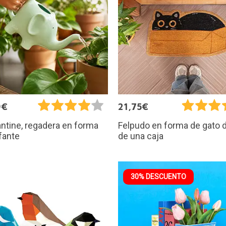
9€
21,75€
ntine, regadera en forma
Felpudo en forma de gato 
fante
de una caja
30% DESCUENTO