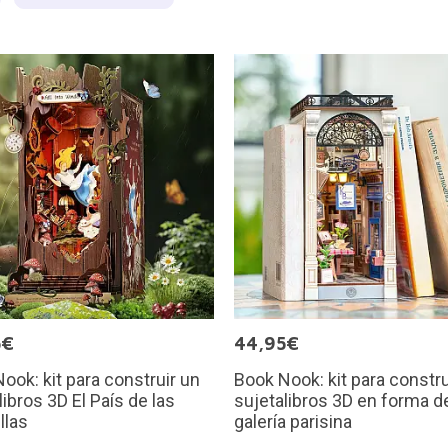
5€
44,95€
ook: kit para construir un
Book Nook: kit para constru
libros 3D El País de las
sujetalibros 3D en forma d
llas
galería parisina