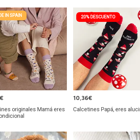
E IN SPAIN
20% DESCUENTO
5€
10,36€
ines originales Mamá eres
Calcetines Papá, eres aluc
ondicional