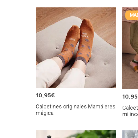
MAD
10,95€
10,9
Calcetines originales Mamá eres
Calcet
mágica
mi inc