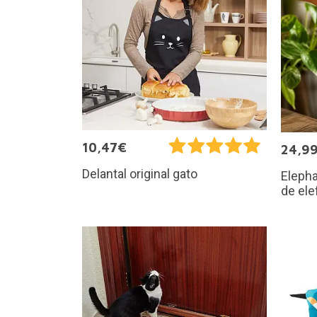
10,47€
24,9
Delantal original gato
Elepha
de ele