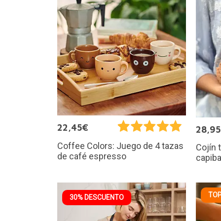
22,45€
28,9
Coffee Colors: Juego de 4 tazas
Cojín 
de café espresso
capiba
TOP
30% DESCUENTO