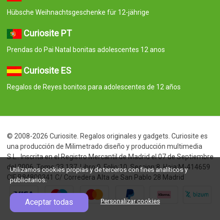
Hübsche Weihnachtsgeschenke für 12-jährige
Curiosite PT
Prendas do Pai Natal bonitas adolescentes 12 anos
Curiosite ES
Regalos de Reyes bonitos para adolescentes de 12 años
© 2008-2026 Curiosite. Regalos originales y gadgets. Curiosite es
una producción de Milimetrado diseño y producción multimedia
S.L.. Inscrita en el Registro Mercantil de Madrid el 07 de Septiembre
del 2006. Tomo:23.137. Libro:0. Folio:10. Seccion:8. Hoja:M-414659
Utilizamos cookies propias y de terceros con fines analíticos y
CIF:B84800341 C/ Corredera Alta de San Pablo 28 Madrid
publicitarios.
Aceptar todas
Personalizar cookies