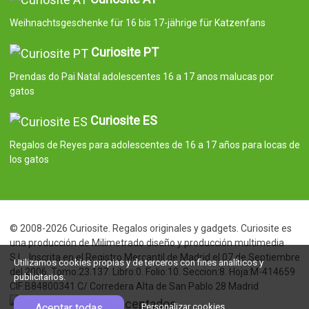
Weihnachtsgeschenke für 16 bis 17-jährige für Katzenfans
Curiosite PT
Prendas do Pai Natal adolescentes 16 a 17 anos malucas por
gatos
Curiosite ES
Regalos de Reyes para adolescentes de 16 a 17 años para locas de
los gatos
© 2008-2026 Curiosite. Regalos originales y gadgets. Curiosite es
una producción de Milimetrado diseño y producción multimedia
S.L.. Inscrita en el Registro Mercantil de Madrid el 07 de Septiembre
Utilizamos cookies propias y de terceros con fines analíticos y
del 2006. Tomo:23.137. Libro:0. Folio:10. Seccion:8. Hoja:M-414659
publicitarios.
CIF:B84800341 C/ Corredera Alta de San Pablo 28 Madrid
Aceptar todas
Personalizar cookies