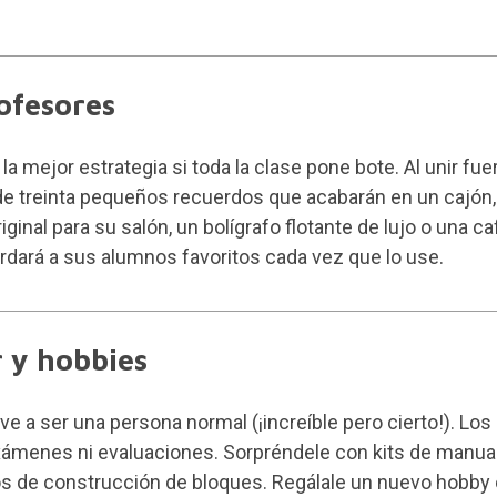
ofesores
 mejor estrategia si toda la clase pone bote. Al unir fuer
 de treinta pequeños recuerdos que acabarán en un cajón,
iginal para su salón, un
bolígrafo flotante
de lujo o una ca
ordará a sus alumnos favoritos cada vez que lo use.
 y hobbies
lve a ser una persona normal (¡increíble pero cierto!). L
exámenes ni evaluaciones. Sorpréndele con kits de man
uegos de construcción de bloques. Regálale un nuevo hob