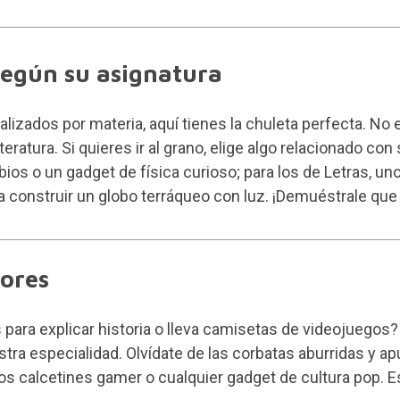
según su asignatura
izados por materia, aquí tienes la chuleta perfecta. No 
ratura. Si quieres ir al grano, elige algo relacionado con
obios
o un gadget de física curioso; para los de Letras, u
para construir un globo terráqueo con luz. ¡Demuéstrale qu
sores
para explicar historia o lleva camisetas de videojuegos? 
stra especialidad. Olvídate de las corbatas aburridas y a
nos calcetines gamer o cualquier gadget de cultura pop. Es