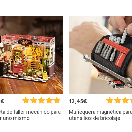
5€
12,45€
a de taller mecánico para
Muñequera magnética par
r uno mismo
utensilios de bricolaje