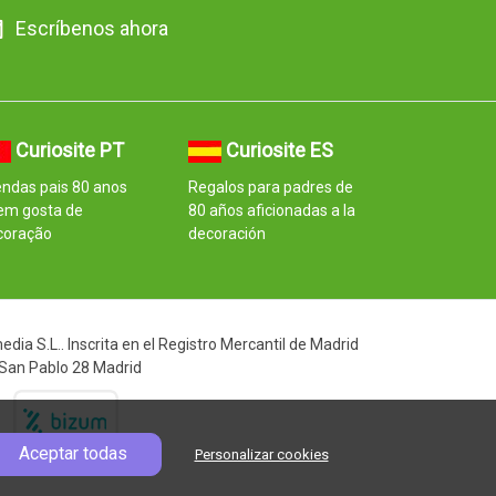
Escríbenos ahora
Curiosite PT
Curiosite ES
ndas pais 80 anos
Regalos para padres de
em gosta de
80 años aficionadas a la
coração
decoración
ia S.L.. Inscrita en el Registro Mercantil de Madrid
 San Pablo 28 Madrid
Aceptar todas
Personalizar cookies