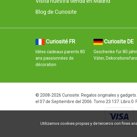
Visita nuestra tienda en Madrid
Blog de Curiosite
Curiosité FR
Curiosite DE
Idées cadeaux parents 80
Geschenke für 80-jähr
ans passionnées de
Väter, Dekorationsfan
décoration
© 2008-2026 Curiosite. Regalos originales y gadgets. 
el 07 de Septiembre del 2006. Tomo:23.137. Libro:0.
Utilizamos cookies propias y de terceros con fines analí