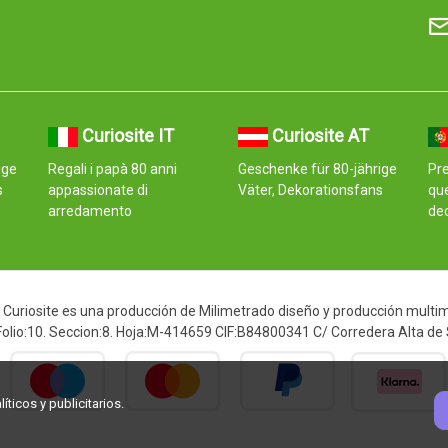
Curiosite IT
Curiosite AT
ige
Regali i papà 80 anni
Geschenke für 80-jährige
Pre
s
appassionate di
Väter, Dekorationsfans
qu
arredamento
de
Curiosite es una producción de Milimetrado diseño y producción multimed
 Folio:10. Seccion:8. Hoja:M-414659 CIF:B84800341 C/ Corredera Alta de
ticos y publicitarios.