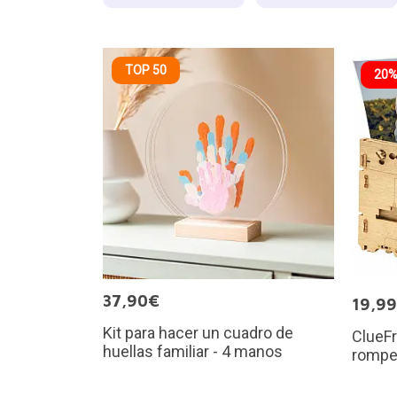
TOP 50
20%
37,90€
19,9
Kit para hacer un cuadro de
ClueF
huellas familiar - 4 manos
rompe