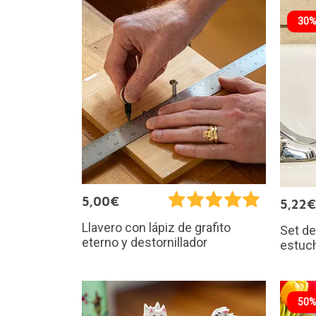
30%
5,00€
5,22€
Llavero con lápiz de grafito
Set de
eterno y destornillador
estuc
50%