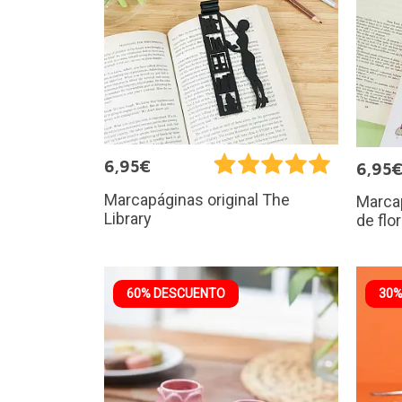
6,95€
6,95
Marcapáginas original The
Marcap
Library
de flor
60% DESCUENTO
30%