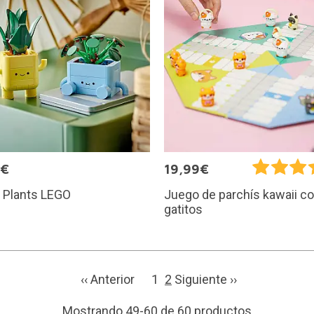
9€
19,99€
 Plants LEGO
Juego de parchís kawaii c
gatitos
‹‹ Anterior
1
2
Siguiente ››
Mostrando 49-60 de 60 productos