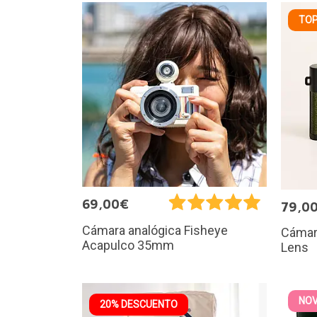
TOP
69,00€
79,0
Cámara analógica Fisheye
Cámara
Acapulco 35mm
Lens
NO
20% DESCUENTO