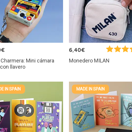
0€
6,40€
 Charmera: Mini cámara
Monedero MILAN
 con llavero
E IN SPAIN
MADE IN SPAIN