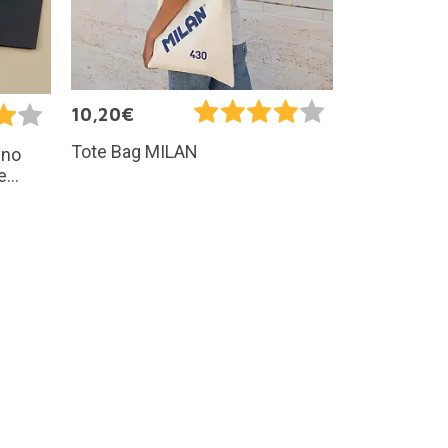
10,20€
Tote Bag MILAN
 no
...