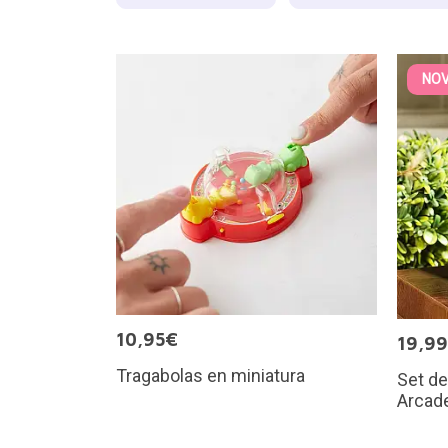
NO
10,95€
19,9
Tragabolas en miniatura
Set d
Arcad