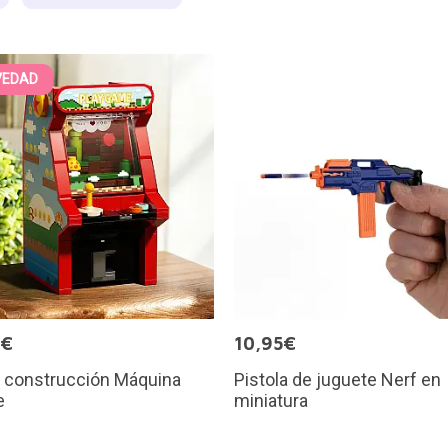
VEDAD
9€
10,95€
e construcción Máquina
Pistola de juguete Nerf en
e
miniatura