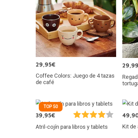
29,95€
29,9
Coffee Colors: Juego de 4 tazas
Regade
de café
tortug
TOP 50
39,95€
49,9
Kit de 
Atril-cojín para libros y tablets