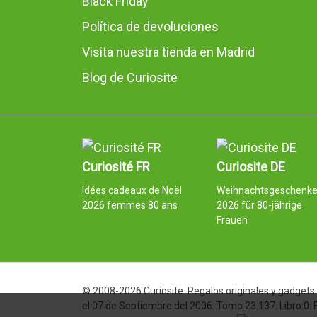
Black Friday
Política de devoluciones
Visita nuestra tienda en Madrid
Blog de Curiosite
Curiosité FR
Curiosite DE
Idées cadeaux de Noël
Weihnachtsgeschenk
2026 femmes 80 ans
2026 für 80-jährige
Frauen
© 2008-2026 Curiosite. Regalos originales y gadgets. 
el 07 de Septiembre del 2006. Tomo:23.137. Libro:0.