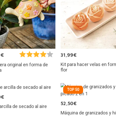
9€
31,99€
Kit para hacer velas en fo
ra original en forma de
flor
a
TOP 50
0€
52,50€
arcilla de secado al aire
Máquina de granizados y hi