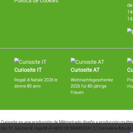
Política de cookies
de 
14:
14
Curiosite IT
Curiosite AT
Cu
e
Regali di Natale 2026 le
Weihnachtsgeschenke
Pre
donne 80 anni
2026 für 80-jährige
mu
Frauen
Curiosite es una producción de Milimetrado diseño y producción multimed
 Folio:10. Seccion:8. Hoja:M-414659 CIF:B84800341 C/ Corredera Alta de