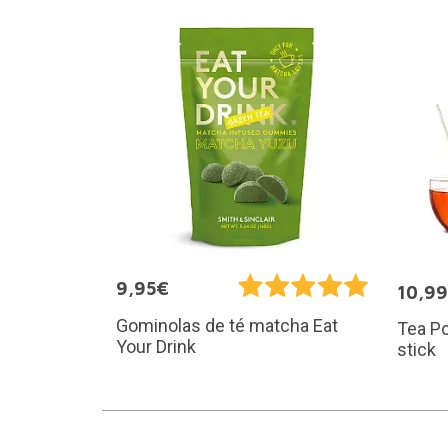
9,95€
10,9
Gominolas de té matcha Eat
Tea Po
Your Drink
stick