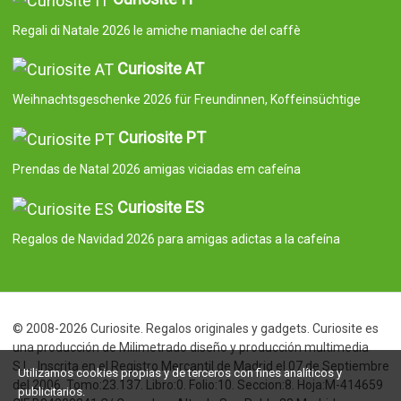
Regali di Natale 2026 le amiche maniache del caffè
Curiosite AT
Weihnachtsgeschenke 2026 für Freundinnen, Koffeinsüchtige
Curiosite PT
Prendas de Natal 2026 amigas viciadas em cafeína
Curiosite ES
Regalos de Navidad 2026 para amigas adictas a la cafeína
© 2008-2026 Curiosite. Regalos originales y gadgets. Curiosite es
una producción de Milimetrado diseño y producción multimedia
S.L.. Inscrita en el Registro Mercantil de Madrid el 07 de Septiembre
Utilizamos cookies propias y de terceros con fines analíticos y
del 2006. Tomo:23.137. Libro:0. Folio:10. Seccion:8. Hoja:M-414659
publicitarios.