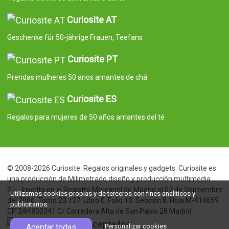
Curiosite AT
Geschenke für 50-jährige Frauen, Teefans
Curiosite PT
Prendas mulheres 50 anos amantes de chá
Curiosite ES
Regalos para mujeres de 50 años amantes del té
© 2008-2026 Curiosite. Regalos originales y gadgets. Curiosite es
una producción de Milimetrado diseño y producción multimedia
S.L.. Inscrita en el Registro Mercantil de Madrid el 07 de Septiembre
Utilizamos cookies propias y de terceros con fines analíticos y
del 2006. Tomo:23.137. Libro:0. Folio:10. Seccion:8. Hoja:M-414659
publicitarios.
CIF:B84800341 C/ Corredera Alta de San Pablo 28 Madrid
Aceptar todas
Personalizar cookies