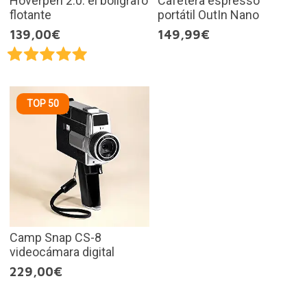
Hoverpen 2.0: el bolígrafo
Cafetera espresso
flotante
portátil OutIn Nano
139,00€
149,99€
TOP 50
Camp Snap CS-8
videocámara digital
229,00€