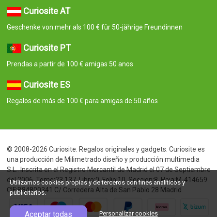
Curiosite AT
Geschenke von mehr als 100 € für 50-jährige Freundinnen
Curiosite PT
Prendas a partir de 100 € amigas 50 anos
Curiosite ES
Regalos de más de 100 € para amigas de 50 años
© 2008-2026 Curiosite. Regalos originales y gadgets. Curiosite es
una producción de Milimetrado diseño y producción multimedia
S.L.. Inscrita en el Registro Mercantil de Madrid el 07 de Septiembre
del 2006. Tomo:23.137. Libro:0. Folio:10. Seccion:8. Hoja:M-414659
Utilizamos cookies propias y de terceros con fines analíticos y
CIF:B84800341 C/ Corredera Alta de San Pablo 28 Madrid
publicitarios.
Aceptar todas
Personalizar cookies