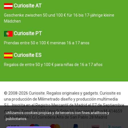
Curiosite AT
Geschenke zwischen 50 und 100 € für 16 bis 17-jährige kleine
Mädchen
Curiosite PT
Prendas entre 50 e 100 € meninas 16 a 17 anos
Curiosite ES
Regalos de entre 50 y 100 € para niñas de 16 a 17 años
© 2008-2026 Curiosite. Regalos originales y gadgets. Curiosite es
una producción de Milimetrado diseño y producción multimedia
S.L.. Inscrita en el Registro Mercantil de Madrid el 07 de Septiembre
del 2006. Tomo:23.137. Libro:0. Folio:10. Seccion:8. Hoja:M-414659
Utilizamos cookies propias y de terceros con fines analíticos y
CIF:B84800341 C/ Corredera Alta de San Pablo 28 Madrid
publicitarios.