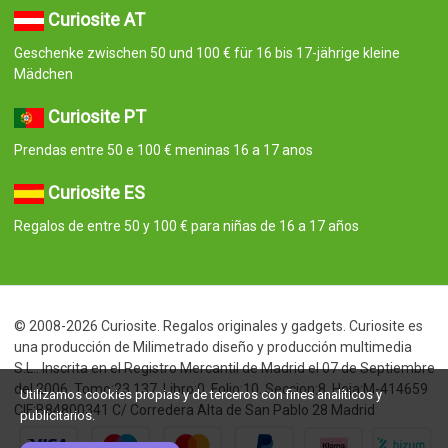
Curiosite AT
Geschenke zwischen 50 und 100 € für 16 bis 17-jährige kleine
Mädchen
Curiosite PT
Prendas entre 50 e 100 € meninas 16 a 17 anos
Curiosite ES
Regalos de entre 50 y 100 € para niñas de 16 a 17 años
© 2008-2026 Curiosite. Regalos originales y gadgets. Curiosite es
una producción de Milimetrado diseño y producción multimedia
S.L.. Inscrita en el Registro Mercantil de Madrid el 07 de Septiembre
del 2006. Tomo:23.137. Libro:0. Folio:10. Seccion:8. Hoja:M-414659
Utilizamos cookies propias y de terceros con fines analíticos y
CIF:B84800341 C/ Corredera Alta de San Pablo 28 Madrid
publicitarios.