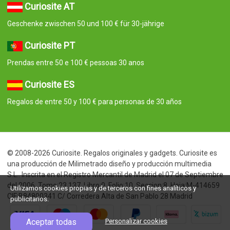
Curiosite AT
Geschenke zwischen 50 und 100 € für 30-jährige
Curiosite PT
Prendas entre 50 e 100 € pessoas 30 anos
Curiosite ES
Regalos de entre 50 y 100 € para personas de 30 años
© 2008-2026 Curiosite. Regalos originales y gadgets. Curiosite es
una producción de Milimetrado diseño y producción multimedia
S.L.. Inscrita en el Registro Mercantil de Madrid el 07 de Septiembre
del 2006. Tomo:23.137. Libro:0. Folio:10. Seccion:8. Hoja:M-414659
Utilizamos cookies propias y de terceros con fines analíticos y
CIF:B84800341 C/ Corredera Alta de San Pablo 28 Madrid
publicitarios.
Aceptar todas
Personalizar cookies