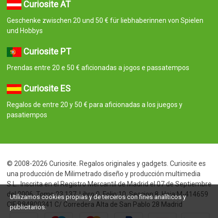
Curiosite AT
Geschenke zwischen 20 und 50 € für liebhaberinnen von Spielen
und Hobbys
Curiosite PT
Prendas entre 20 e 50 € aficionadas a jogos e passatempos
Curiosite ES
Regalos de entre 20 y 50 € para aficionadas a los juegos y
pasatiempos
© 2008-2026 Curiosite. Regalos originales y gadgets. Curiosite es
una producción de Milimetrado diseño y producción multimedia
S.L.. Inscrita en el Registro Mercantil de Madrid el 07 de Septiembre
del 2006. Tomo:23.137. Libro:0. Folio:10. Seccion:8. Hoja:M-414659
Utilizamos cookies propias y de terceros con fines analíticos y
CIF:B84800341 C/ Corredera Alta de San Pablo 28 Madrid
publicitarios.