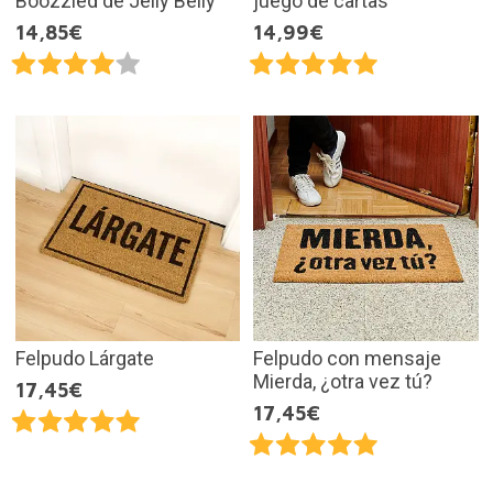
Boozzled de Jelly Belly
juego de cartas
14,85€
14,99€
Felpudo Lárgate
Felpudo con mensaje
Mierda, ¿otra vez tú?
17,45€
17,45€