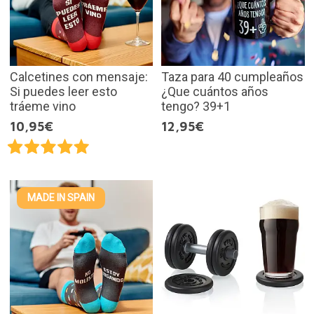
Calcetines con mensaje:
Taza para 40 cumpleaños
Si puedes leer esto
¿Que cuántos años
tráeme vino
tengo? 39+1
10,95€
12,95€
MADE IN SPAIN