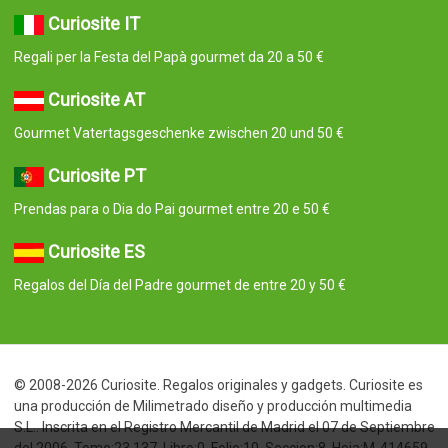
Curiosite IT
Regali per la Festa del Papà gourmet da 20 a 50 €
Curiosite AT
Gourmet Vatertagsgeschenke zwischen 20 und 50 €
Curiosite PT
Prendas para o Dia do Pai gourmet entre 20 e 50 €
Curiosite ES
Regalos del Día del Padre gourmet de entre 20 y 50 €
© 2008-2026 Curiosite. Regalos originales y gadgets. Curiosite es
una producción de Milimetrado diseño y producción multimedia
S.L.. Inscrita en el Registro Mercantil de Madrid el 07 de Septiembre
del 2006. Tomo:23.137. Libro:0. Folio:10. Seccion:8. Hoja:M-414659