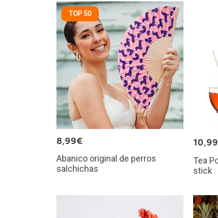
TOP 50
8,99€
10,9
Abanico original de perros
Tea Po
salchichas
stick