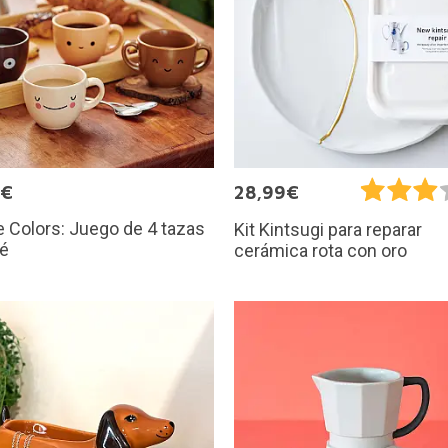
5€
28,99€
 Colors: Juego de 4 tazas
Kit Kintsugi para reparar
fé
cerámica rota con oro