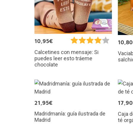
10,95€
10,8
Calcetines con mensaje: Si
Vaciab
puedes leer esto tráeme
salchi
chocolate
21,95€
17,9
Madridmanía: guía ilustrada de
Caja d
Madrid
té org