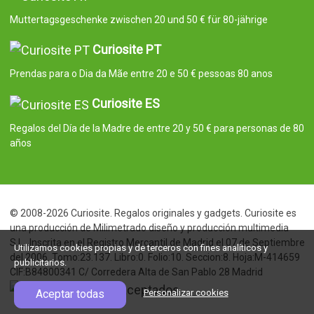
Muttertagsgeschenke zwischen 20 und 50 € für 80-jährige
Curiosite PT
Prendas para o Dia da Mãe entre 20 e 50 € pessoas 80 anos
Curiosite ES
Regalos del Día de la Madre de entre 20 y 50 € para personas de 80
años
© 2008-2026 Curiosite. Regalos originales y gadgets. Curiosite es
una producción de Milimetrado diseño y producción multimedia
S.L.. Inscrita en el Registro Mercantil de Madrid el 07 de Septiembre
Utilizamos cookies propias y de terceros con fines analíticos y
del 2006. Tomo:23.137. Libro:0. Folio:10. Seccion:8. Hoja:M-414659
publicitarios.
CIF:B84800341 C/ Corredera Alta de San Pablo 28 Madrid
Aceptar todas
Personalizar cookies