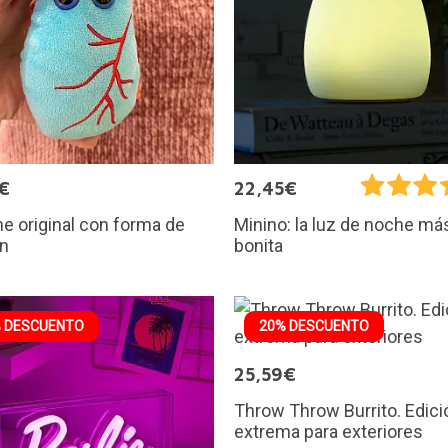
€
22,45€
e original con forma de
Minino: la luz de noche má
n
bonita
 DESCUENTO
20% DESCUENTO
25,59€
Throw Throw Burrito. Edici
extrema para exteriores