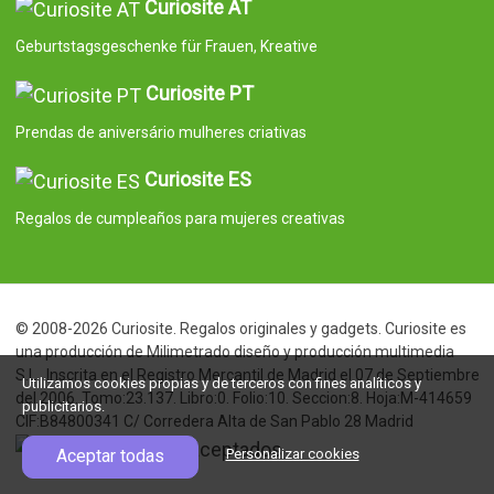
Curiosite AT
Geburtstagsgeschenke für Frauen, Kreative
Curiosite PT
Prendas de aniversário mulheres criativas
Curiosite ES
Regalos de cumpleaños para mujeres creativas
© 2008-2026 Curiosite. Regalos originales y gadgets. Curiosite es
una producción de Milimetrado diseño y producción multimedia
S.L.. Inscrita en el Registro Mercantil de Madrid el 07 de Septiembre
Utilizamos cookies propias y de terceros con fines analíticos y
del 2006. Tomo:23.137. Libro:0. Folio:10. Seccion:8. Hoja:M-414659
publicitarios.
CIF:B84800341 C/ Corredera Alta de San Pablo 28 Madrid
Aceptar todas
Personalizar cookies