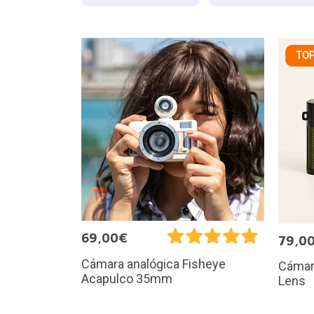
TOP
69,00€
79,0
Cámara analógica Fisheye
Cámara
Acapulco 35mm
Lens