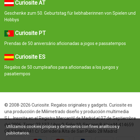
Curiosite AT
Geschenke zum 50. Geburtstag für liebhaberinnen von Spielen und
Hobbys
Curiosite PT
Prendas de 50 aniversário aficionadas a jogos e passatempos
Curiosite ES
Regalos de 50 cumpleaños para aficionadas a los juegos y
pasatiempos
© 2008-2026 Curiosite. Regalos originales y gadgets. Curiosite es
una producción de Milimetrado diseño y producción multimedia
S.L.. Inscrita en el Registro Mercantil de Madrid el 07 de Septiembre
del 2006. Tomo:23.137. Libro:0. Folio:10. Seccion:8. Hoja:M-414659
Utilizamos cookies propias y de terceros con fines analíticos y
CIF:B84800341 C/ Corredera Alta de San Pablo 28 Madrid
publicitarios.