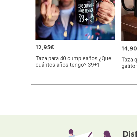
12,95€
14,9
Taza para 40 cumpleaños ¿Que
Taza q
cuántos años tengo? 39+1
gatito
Dis