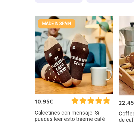
MADE IN SPAIN
10,95€
22,4
Calcetines con mensaje: Si
Coffee
puedes leer esto tráeme café
de ca