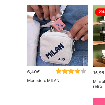
20%
6,40€
15,9
Monedero MILAN
Mini b
retro