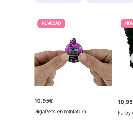
NOVEDAD
NO
10,95€
10,9
GigaPets en miniatura
Furby 