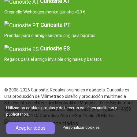
Curiosite AT
Originelle Wichtelgeschenke günstig <20 €
Curiosite PT
Prendas para o amigo secreto originais baratas
Curiosite ES
Regalos para el amigo invisible originales y baratos
© 2008-2026 Curiosite. Regalos originales y gadgets. Curiosite es
una producción de Milimetrado diseño y producción multimedia
S.L.. Inscrita en el Registro Mercantil de Madrid el 07 de Septiembre
Utilizamos cookies propias y de terceros con fines analíticos y
del 2006. Tomo:23.137. Libro:0. Folio:10. Seccion:8. Hoja:M-414659
publicitarios.
CIF:B84800341 C/ Corredera Alta de San Pablo 28 Madrid
Aceptar todas
Personalizar cookies