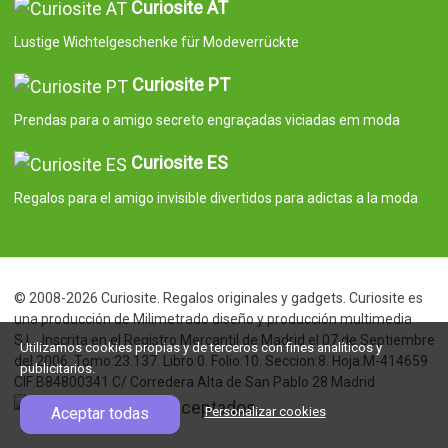
Curiosite AT
Lustige Wichtelgeschenke für Modeverrückte
Curiosite PT
Prendas para o amigo secreto engraçadas viciadas em moda
Curiosite ES
Regalos para el amigo invisible divertidos para adictas a la moda
© 2008-2026 Curiosite. Regalos originales y gadgets. Curiosite es
una producción de Milimetrado diseño y producción multimedia
S.L.. Inscrita en el Registro Mercantil de Madrid el 07 de Septiembre
Utilizamos cookies propias y de terceros con fines analíticos y
del 2006. Tomo:23.137. Libro:0. Folio:10. Seccion:8. Hoja:M-414659
publicitarios.
CIF:B84800341 C/ Corredera Alta de San Pablo 28 Madrid
Aceptar todas
Personalizar cookies