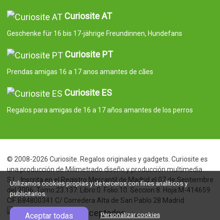
Curiosite AT
Geschenke für 16 bis 17-jährige Freundinnen, Hundefans
Curiosite PT
Prendas amigas 16 a 17 anos amantes de cães
Curiosite ES
Regalos para amigas de 16 a 17 años amantes de los perros
© 2008-2026 Curiosite. Regalos originales y gadgets. Curiosite es
una producción de Milimetrado diseño y producción multimedia
S.L.. Inscrita en el Registro Mercantil de Madrid el 07 de Septiembre
Utilizamos cookies propias y de terceros con fines analíticos y
del 2006. Tomo:23.137. Libro:0. Folio:10. Seccion:8. Hoja:M-414659
publicitarios.
CIF:B84800341 C/ Corredera Alta de San Pablo 28 Madrid
Aceptar todas
Personalizar cookies