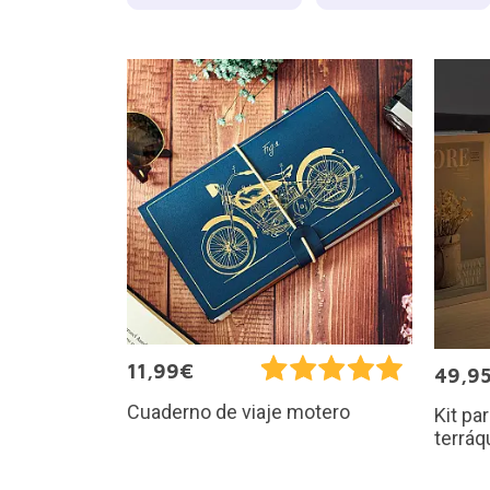
11,99€
49,9
Cuaderno de viaje motero
Kit pa
terráq