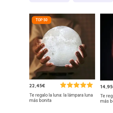
TOP 50
22,45€
14,9
Te regalo la luna: la lámpara luna
Te reg
más bonita
más b